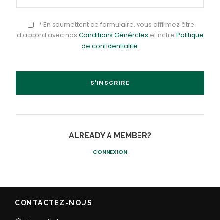
* En soumettant ce formulaire, vous affirmez être
d'accord avec nos
Conditions Générales
et notre
Politique
de confidentialité
.
ALREADY A MEMBER?
CONNEXION
CONTACTEZ-NOUS