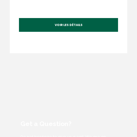
VOIR LES DÉTAILS
Get a Question?
Do not hesitage to give us a call. We are an