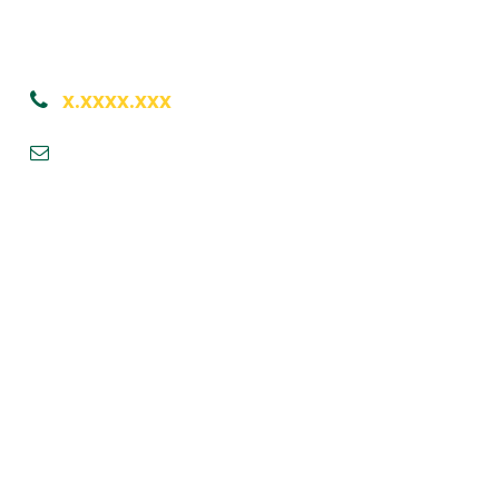
une équipe d’experts et nous sommes
heureux de vous parler.
x.xxxx.xxx
Help@goodlayers.com