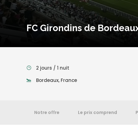
FC Girondins de Bordeaux
2 jours / 1 nuit
Bordeaux, France
Notre offre
Le prix comprend